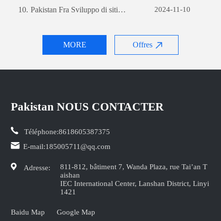
10.
Pakistan Fra Sviluppo di siti web per il commercio estero: una guida completa
2024-11-10
MORE
Offres
Pakistan NOUS CONTACTER
Téléphone:
8618605387375
E-mail:
185005711@qq.com
811-812, bâtiment 7, Wanda Plaza, rue Tai’an T
Adresse:
aishan
IEC International Center, Lanshan District, Linyi
1421
Baidu Map
Google Map