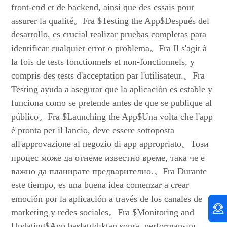
front-end et de back­end, ainsi que des essais pour
assurer la qualité。Fra $Testing the App$Después del
desarrollo, es crucial realizar pruebas completas para
identificar cualquier error o problema。Fra Il s'agit à
la fois de tests fonctionnels et non-fonctionnels, y
compris des tests d'acceptation par l'utilisateur.。Fra
Testing ayuda a asegurar que la aplicación es estable y
funciona como se pretende antes de que se publique al
público。Fra $Launching the App$Una volta che l'app
è pronta per il lancio, deve essere sottoposta
all'approvazione al negozio di app appropriato。Този
процес може да отнеме известно време, така че е
важно да планирате предварително.。Fra Durante
este tiempo, es una buena idea comenzar a crear
emoción por la aplicación a través de los canales de
marketing y redes sociales。Fra $Monitoring and
Updating$App başlatıldıktan sonra, performansını