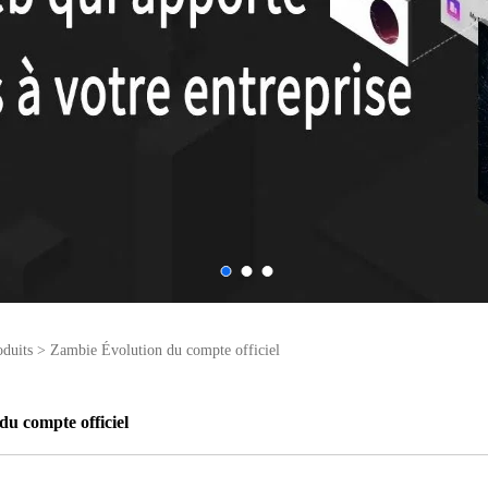
duits
>
Zambie Évolution du compte officiel
u compte officiel