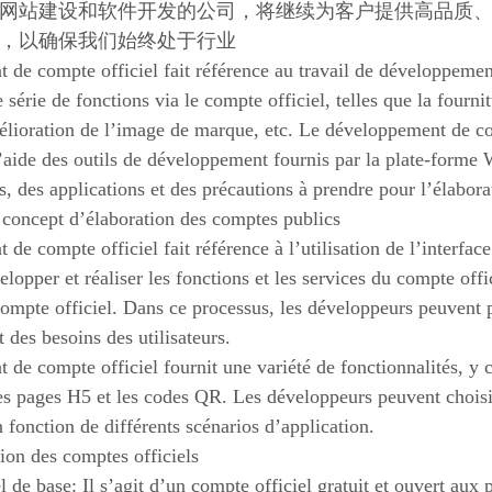
网站建设和软件开发的公司，将继续为客户提供高品质
，以确保我们始终处于行业
de compte officiel fait référence au travail de développement
 série de fonctions via le compte officiel, telles que la fourn
élioration de l’image de marque, etc. Le développement de co
l’aide des outils de développement fournis par la plate-forme
s, des applications et des précautions à prendre pour l’élabora
 concept d’élaboration des comptes publics
de compte officiel fait référence à l’utilisation de l’interfac
pper et réaliser les fonctions et les services du compte offici
ompte officiel. Dans ce processus, les développeurs peuvent p
 des besoins des utilisateurs.
de compte officiel fournit une variété de fonctionnalités, y 
es pages H5 et les codes QR. Les développeurs peuvent choisir
n fonction de différents scénarios d’application.
ion des comptes officiels
 de base: Il s’agit d’un compte officiel gratuit et ouvert aux p