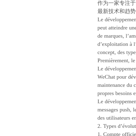
作为一家专注于
最新技术和趋势
Le développement 
peut atteindre une
de marques, l’am
d’exploitation à 
concept, des type
Premièrement, le
Le développement 
WeChat pour dévelo
maintenance du c
propres besoins et
Le développement 
messages push, l
des utilisateurs e
2. Types d’évolut
1. Compte officiel