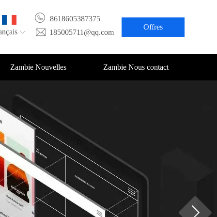
8618605387375
Offres
ançais
185005711@qq.com
Zambie Nouvelles
Zambie Nous contact