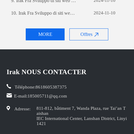
9.
Irak Fra Sviluppo di siti web per il commercio estero: una guida completa
2024-11-10
10.
Irak Fra Sviluppo di siti web per il commercio estero: una guida completa
2024-11-10
MORE
Offres
Irak NOUS CONTACTER
Téléphone:
8618605387375
E-mail:
185005711@qq.com
811-812, bâtiment 7, Wanda Plaza, rue Tai’an T
Adresse:
aishan
IEC International Center, Lanshan District, Linyi
1421