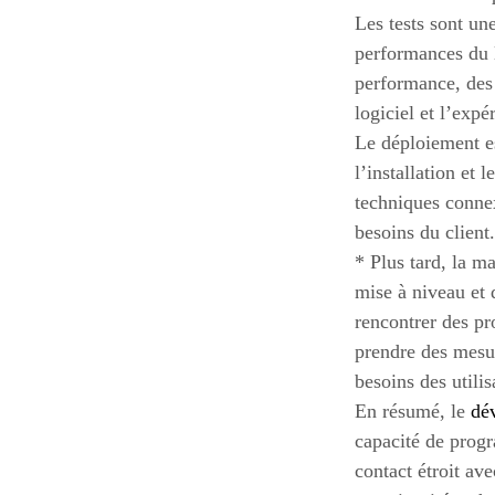
Les tests sont un
performances du l
performance, des t
logiciel et l’expé
Le déploiement es
l’installation et
techniques connex
besoins du client
* Plus tard, la m
mise à niveau et d
rencontrer des pr
prendre des mesur
besoins des utilis
En résumé, le
dé
capacité de prog
contact étroit av