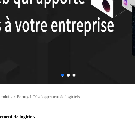
roduits
>
Portugal Développement de logiciels
ment de logiciels