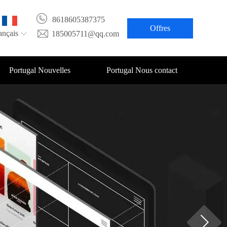
8618605387375
Offres
ançais
185005711@qq.com
Portugal Nouvelles
Portugal Nous contact